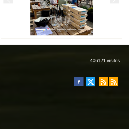
Précedent
Suivan
406121
visites