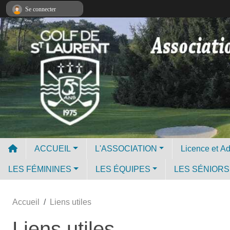
Panneau de gestion des cookies
Se connecter
ACCUEIL
L'ASSOCIATION
LES FÉMININES
LES ÉQUIPES
LES SÉNIORS
Accueil
Liens utiles
Liens utiles