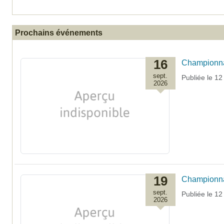
Prochains événements
16
Championna
sept.
Publiée le
12 
2026
19
Championnat
sept.
Publiée le
12 
2026