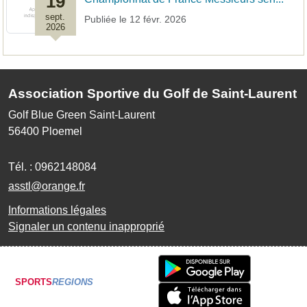
19
sept.
Publiée le
12 févr. 2026
2026
Association Sportive du Golf de Saint-Laurent
Golf Blue Green Saint-Laurent
56400
Ploemel
Tél. :
0962148084
asstl@orange.fr
Informations légales
Signaler un contenu inapproprié
SPORTS
REGIONS