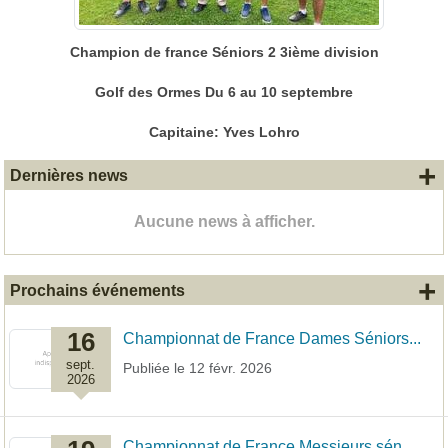
Champion de france Séniors 2 3ième division
Golf des Ormes Du 6 au 10 septembre
Capitaine: Yves Lohro
+
Dernières news
Aucune news à afficher.
+
Prochains événements
16
Championnat de France Dames Séniors...
sept.
Publiée le
12 févr. 2026
2026
Championnat de France Messieurs sén...