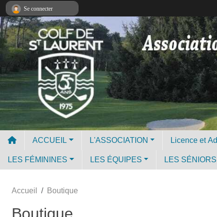
Panneau de gestion des cookies
Se connecter
ACCUEIL
L'ASSOCIATION
LES FÉMININES
LES ÉQUIPES
LES SÉNIORS
Accueil
Boutique
Boutique