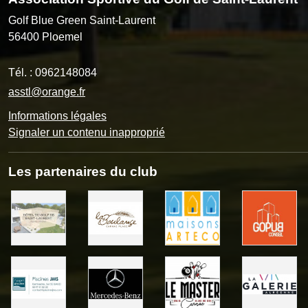
Golf Blue Green Saint-Laurent
56400
Ploemel
Tél. :
0962148084
asstl@orange.fr
Informations légales
Signaler un contenu inapproprié
Les partenaires du club