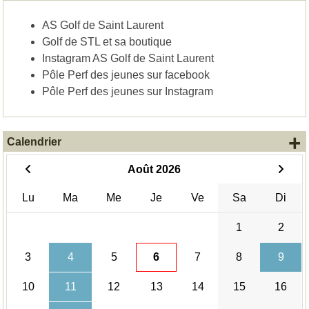
AS Golf de Saint Laurent
Golf de STL et sa boutique
Instagram AS Golf de Saint Laurent
Pôle Perf des jeunes sur facebook
Pôle Perf des jeunes sur Instagram
+
Calendrier
Août 2026
Lu
Ma
Me
Je
Ve
Sa
Di
1
2
3
4
5
6
7
8
9
10
11
12
13
14
15
16