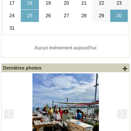
17
18
19
20
21
22
23
24
25
26
27
28
29
30
31
Aucun évènement aujourd'hui
+
Dernières photos
Précedent
Suiv