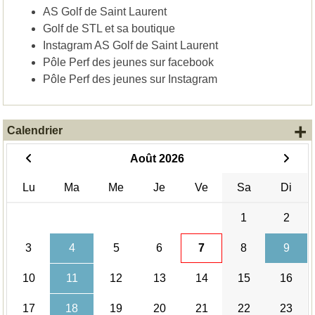
AS Golf de Saint Laurent
Golf de STL et sa boutique
Instagram AS Golf de Saint Laurent
Pôle Perf des jeunes sur facebook
Pôle Perf des jeunes sur Instagram
+
Calendrier
Août 2026
Lu
Ma
Me
Je
Ve
Sa
Di
1
2
3
4
5
6
7
8
9
10
11
12
13
14
15
16
17
18
19
20
21
22
23