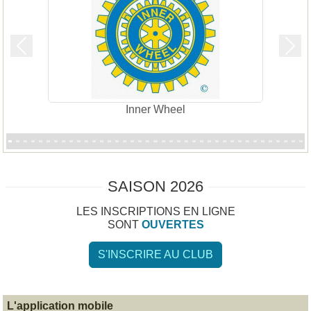
Précedent
Suiv
Inner Wheel
SAISON 2026
LES INSCRIPTIONS EN LIGNE
SONT
OUVERTES
S'INSCRIRE AU CLUB
L'application mobile