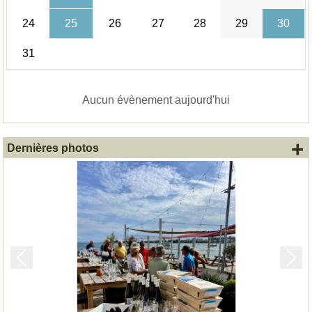
24
25
26
27
28
29
30
31
Aucun évènement aujourd'hui
+
Dernières photos
Précedent
Suiv