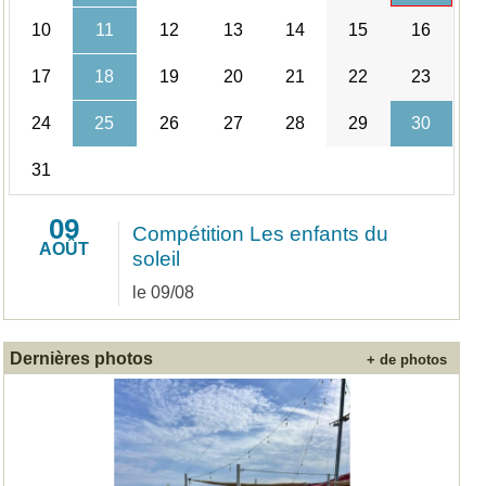
10
11
12
13
14
15
16
17
18
19
20
21
22
23
24
25
26
27
28
29
30
31
09
Compétition Les enfants du
AOÛT
soleil
le 09/08
Dernières photos
+ de photos