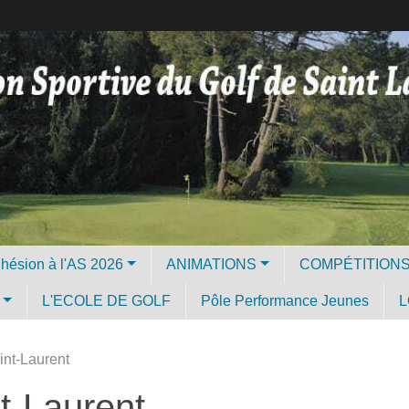
Licence et Adhésion à l'AS 2026
ANIMATIONS
COMPÉTITION
L'ECOLE DE GOLF
Pôle Performance Jeunes
L
int-Laurent
t-Laurent