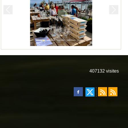
Précedent
Suivan
407132
visites