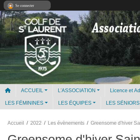
Panneau de gestion des cookies
Se connecter
ACCUEIL
L'ASSOCIATION
LES FÉMININES
LES ÉQUIPES
LES SÉNIORS
Accueil
2022
Les évènements
Greensome d'hiver Sa
Greensome d'hiver Sain