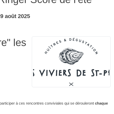
19
août
2025
e" les
SUPER U Carnac, Belz, Plouharnel et Aura
articiper à ces rencontres conviviales qui se dérouleront
chaque