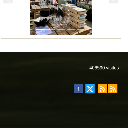
Précedent
Suivan
406590
visites