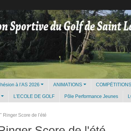
Licence et Adhésion à l'AS 2026
ANIMATIONS
COMPÉTITION
L'ECOLE DE GOLF
Pôle Performance Jeunes
L
l" Ringer Score de l'été
 Ringer Score de l'été