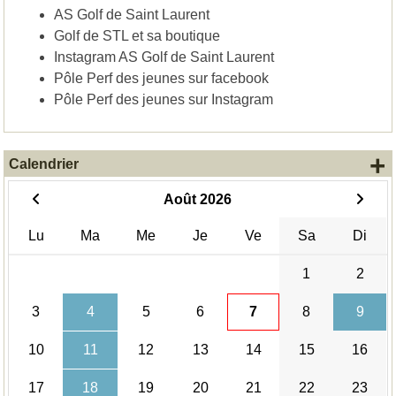
AS Golf de Saint Laurent
Golf de STL et sa boutique
Instagram AS Golf de Saint Laurent
Pôle Perf des jeunes sur facebook
Pôle Perf des jeunes sur Instagram
+
Calendrier
Août 2026
Lu
Ma
Me
Je
Ve
Sa
Di
1
2
3
4
5
6
7
8
9
10
11
12
13
14
15
16
17
18
19
20
21
22
23