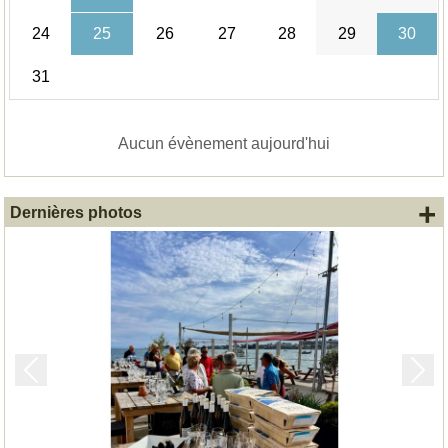
24
25
26
27
28
29
30
31
Aucun évènement aujourd'hui
+
Dernières photos
Précedent
Suiv