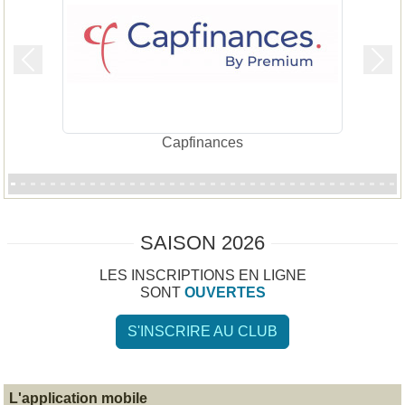
Précedent
Suiv
Capfinances
SAISON 2026
LES INSCRIPTIONS EN LIGNE
SONT
OUVERTES
S'INSCRIRE AU CLUB
L'application mobile