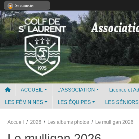
Panneau de gestion des cookies
Se connecter
ACCUEIL
L'ASSOCIATION
LES FÉMININES
LES ÉQUIPES
LES SÉNIORS
Accueil
2026
Les albums photos
Le mulligan 2026
Le mulligan 2026