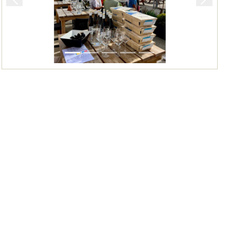
Précedent
Suivan